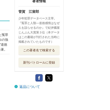
著者情報
管賀 江留郎
少年犯罪データベース主宰。
『冤罪と人類―道徳感情はなぜ
人を誤らせるのか』で紀伊國屋
じんぶん大賞第３位（本データ
た冤罪
はこの書籍が刊行された当時に
白の強
掲載されていたものです）
“道徳
怪著。
この著者名で検索する
新刊パトロールに登録
返品について