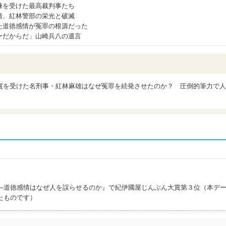
練を受けた最高裁判事たち
情、紅林警部の栄光と破滅
た道徳感情が冤罪の根源だった
ーだからだ」山崎兵八の遺言
賞を受けた名刑事・紅林麻雄はなぜ冤罪を続発させたのか？ 圧倒的筆力で人
―道徳感情はなぜ人を誤らせるのか』で紀伊國屋じんぶん大賞第３位（本デ
たものです）