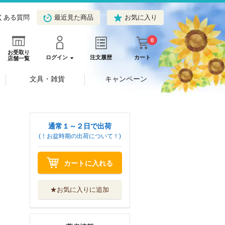
くある質問
最近見た商品
お気に入り
0
お受取り
ログイン
注文履歴
カート
店舗一覧
文具・雑貨
キャンペーン
通常１～２日で出荷
(！お盆時期の出荷について！)
カートに入れる
★お気に入りに追加