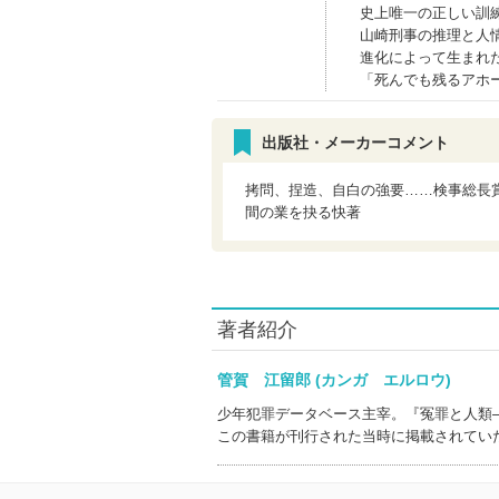
史上唯一の正しい訓
山崎刑事の推理と人
進化によって生まれ
「死んでも残るアホ
出版社・メーカーコメント
拷問、捏造、自白の強要……検事総長
間の業を抉る快著
著者紹介
管賀 江留郎 (カンガ エルロウ)
少年犯罪データベース主宰。『冤罪と人類
この書籍が刊行された当時に掲載されてい