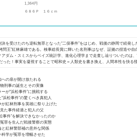
1,364円
６８６Ｐ １６ｃｍ
判決を受けたのち逆転無罪となった“二俣事件”をはじめ、戦後の静岡で続発し
“拷問王”紅林麻雄である。検事総長賞に輝いた名刑事はなぜ、証拠の捏造や自
？アダム・スミスからベイズ統計学、進化心理学まで走査し辿りついたのは、
説だった！事実を凝視することで昭和史＝人類史を書き換え、人間本性を抉る
知への扉が開け放たれる
怪物刑事の誕生とその実像
ーが“浜松事件”に挑戦する
“浜松事件”の驚くべき真犯人
争が紅林刑事を英雄に祭り上げた
ら見た事件経過と犯人の父
松事件”を解決できなかったのか
の冤罪を生んだ戦後警察の実態
論と紅林警部補の意外な関係
い科学が冤罪を増幅させた