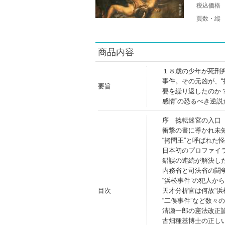
税込価格
頁数・縦
商品内容
１８歳の少年が死刑
事件。その元凶が、
要旨
要を繰り返したのか
感情”の恐るべき逆
序 捻転迷宮の入口
衝撃の書に導かれ未
“拷問王”と呼ばれた
日本初のプロファイラ
錯誤の連続が解決した
内務省と司法省の闘
“浜松事件”の犯人か
目次
天才分析官は何故“浜
“二俣事件”など数々
清瀬一郎の憲法改正
古畑種基博士の正し