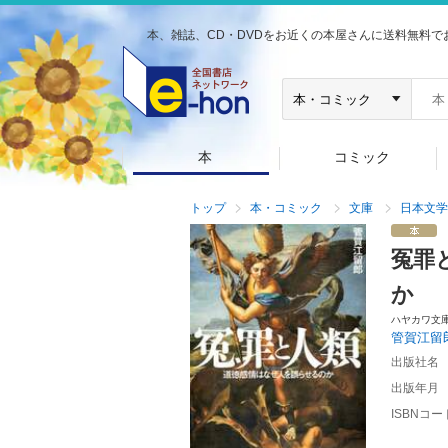
本、雑誌、CD・DVDをお近くの本屋さんに送料無料で
本
コミック
トップ
本・コミック
文庫
日本文学
冤罪
か
ハヤカワ文
管賀江留
出版社名
出版年月
ISBNコー