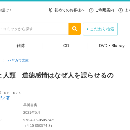
初めてのお客様へ
ご利用案内
よ
お届け！
こだわり検索
雑誌
CD
DVD・Blu-ray
ハヤカワ文庫
と人類 道徳感情はなぜ人を誤らせるの
庫 ＮＦ ５７４
郎／著
早川書房
2021年5月
ド
978-4-15-050574-5
（
4-15-050574-8
）