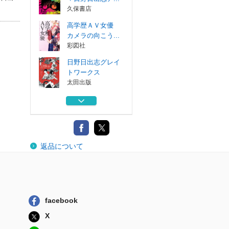
久保書店
高学歴ＡＶ女優
カメラの向こう...
彩図社
日野日出志グレイ
トワークス
太田出版
日野日出志ベスト
ワークス
太田出版
日野日出志奈落の
返品について
怪奇漫画集
イカロス出版
恐怖！！ブタの町
＋日野日出志ア...
久保書店
facebook
高学歴ＡＶ女優
X
カメラの向こう...