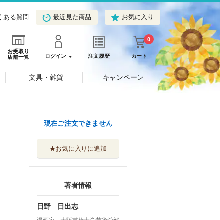
くある質問
最近見た商品
お気に入り
0
お受取り
ログイン
注文履歴
カート
店舗一覧
文具・雑貨
キャンペーン
現在ご注文できません
★お気に入りに追加
著者情報
日野 日出志