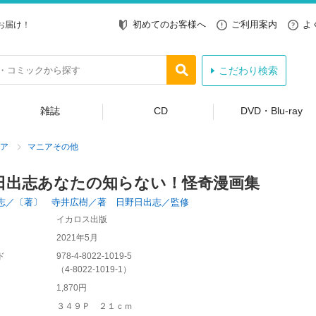
初めてのお客様へ
ご利用案内
よ
お届け！
こだわり検索
雑誌
CD
DVD・Blu-ray
ア
マニアその他
日出志あなたの知らない！怪奇漫画集
志／〔著〕 寺井広樹／著 日野日出志／監修
イカロス出版
2021年5月
ド
978-4-8022-1019-5
（
4-8022-1019-1
）
1,870円
３４９Ｐ ２１ｃｍ