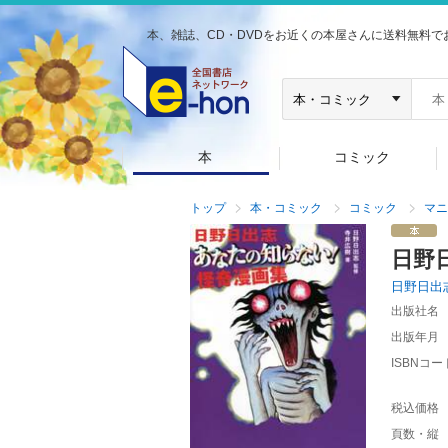
本、雑誌、CD・DVDをお近くの本屋さんに送料無料で
本
コミック
トップ
本・コミック
コミック
マニ
日野
日野日出
出版社名
出版年月
ISBNコー
税込価格
頁数・縦