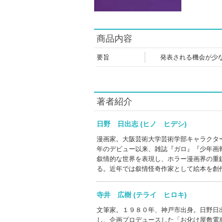
商品内容
要旨
発表される機会が少な
著者紹介
日野 日出志 (ヒノ ヒデシ)
漫画家。大阪芸術大学芸術学部キャラクタ
年のデビュー以来、雑誌『ガロ』『少年画
叙情的な世界を表現し、ホラー漫画界の重
る。近年では叙情怪奇作家として絵本を創
寺井 広樹 (テライ ヒロキ)
文筆家。１９８０年、神戸市出身。日野日
し、企画プロデュースした「お化け屋敷電