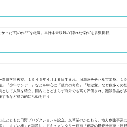
かった“幻の作品”を厳選。単行本未収録の“隠れた傑作”を多数掲載。
ー造形学科教授。１９４６年４月１９日生まれ、旧満州チチハル市出身。１
報』『少年サンデー』などを中心に『蔵六の奇病』『地獄変』など数多くの
鎮として人気を確立。国内にとどまらず海外でも高く評価され、翻訳作品が
作するなど精力的に活動を行う
出志とともに日野プロダクションを設立。文筆業のかたわら、地方創生事業
車」「まずい棒」が話題に。ドキュメンタリー映画『伝説の怪奇漫画家・日