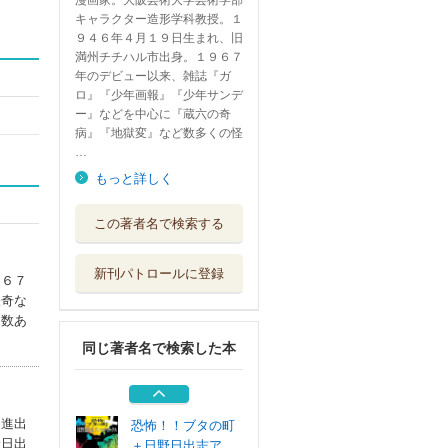
漫画家。大阪芸術大学芸術学部
キャラクター造形学科教授。１
９４６年４月１９日生まれ、旧
満州チチハル市出身。１９６７
年のデビュー以来、雑誌『ガ
ロ』『少年画報』『少年サンデ
ー』などを中心に『蔵六の奇
病』『地獄変』など数多くの怪
…
もっと詳しく
日野日出志グレイ
この著者名で検索する
トワークス
太田出版
新刊パトロールに登録
９６７
日野日出志ベスト
怪奇な
ワークス
多数あ
太田出版
同じ著者名で検索した本
日野日出志奈落の
怪奇漫画集
イカロス出版
に進出
恐怖！！ブタの町
野日出
＋日野日出志ア...