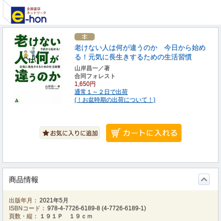
老けない人は何が違うのか 今日から始め
る！元気に長生きするための生活習慣
山岸昌一／著
合同フォレスト
1,650円
通常１～２日で出荷
(！お盆時期の出荷について！)
商品情報
出版年月：
2021年5月
ISBNコード：
978-4-7726-6189-8
(
4-7726-6189-1
)
頁数・縦：
１９１Ｐ １９ｃｍ