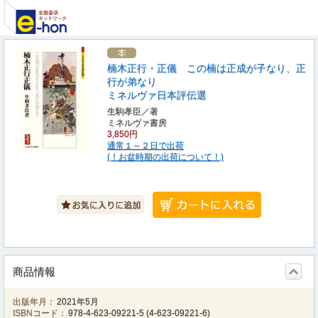
楠木正行・正儀 この楠は正成が子なり、正
行が弟なり
ミネルヴァ日本評伝選
生駒孝臣／著
ミネルヴァ書房
3,850円
通常１～２日で出荷
(！お盆時期の出荷について！)
商品情報
出版年月：
2021年5月
ISBNコード：
978-4-623-09221-5
(
4-623-09221-6
)