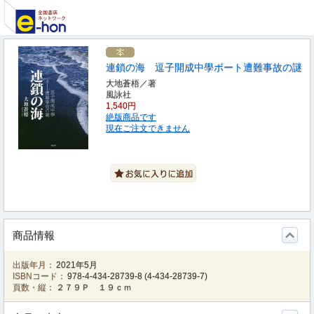
連鎖の海 逗子開成中學ボート遭難事故の謎
大地蒼梧／著
風詠社
1,540円
絶版商品です
現在ご注文できません
商品情報
出版年月：
2021年5月
ISBNコード：
978-4-434-28739-8
(
4-434-28739-7
)
頁数・縦：
２７９Ｐ １９ｃｍ