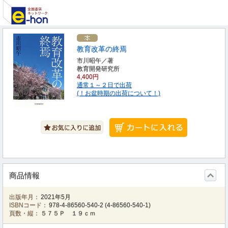
教育改革の終焉
市川昭午／著
教育開発研究所
4,400円
通常１～２日で出荷
(！お盆時期の出荷について！)
商品情報
出版年月：
2021年5月
ISBNコード：
978-4-86560-540-2
(
4-86560-540-1
)
頁数・縦：
５７５Ｐ １９ｃｍ