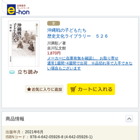
沖縄戦の子どもたち
歴史文化ライブラリー ５２６
川満彰／著
吉川弘文館
1,870円
メーカーに在庫有無を確認し、お取り寄せ
通常1週間~4週間で出荷 ※品切れ等で入手できな
い場合もございます
商品情報
出版年月：
2021年6月
ISBNコード：
978-4-642-05926-8
(
4-642-05926-1
)