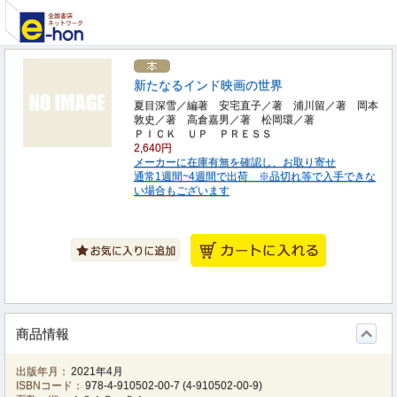
新たなるインド映画の世界
夏目深雪／編著 安宅直子／著 浦川留／著 岡本
敦史／著 高倉嘉男／著 松岡環／著
ＰＩＣＫ ＵＰ ＰＲＥＳＳ
2,640円
メーカーに在庫有無を確認し、お取り寄せ
通常1週間~4週間で出荷 ※品切れ等で入手できな
い場合もございます
商品情報
出版年月：
2021年4月
ISBNコード：
978-4-910502-00-7
(
4-910502-00-9
)