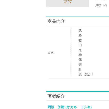
頁数・縦
商品内容
悪
粋
嘘
円
鬼
目次
神
傷
癖
計
恋〔ほか〕
著者紹介
岡根 芳樹 (オカネ ヨシキ)