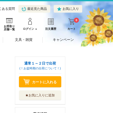
くある質問
最近見た商品
お気に入り
0
お受取り
ログイン
注文履歴
カート
店舗一覧
文具・雑貨
キャンペーン
通常１～２日で出荷
(！お盆時期の出荷について！)
カートに入れる
★お気に入りに追加