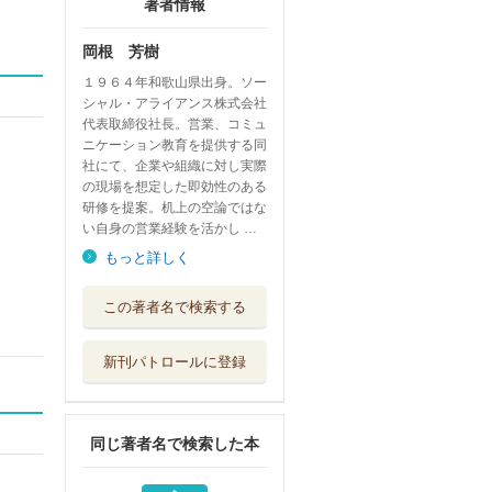
著者情報
岡根 芳樹
１９６４年和歌山県出身。ソー
シャル・アライアンス株式会社
代表取締役社長。営業、コミュ
ニケーション教育を提供する同
社にて、企業や組織に対し実際
の現場を想定した即効性のある
研修を提案。机上の空論ではな
い自身の営業経験を活かし …
もっと詳しく
オーマイ・ゴッド
この著者名で検索する
ファーザー 頑...
エイチエス
新刊パトロールに登録
スタンド・バイ・
ユー 便利屋タ...
エイチエス
同じ著者名で検索した本
ライフ・イス・ビ
ューティフル ...