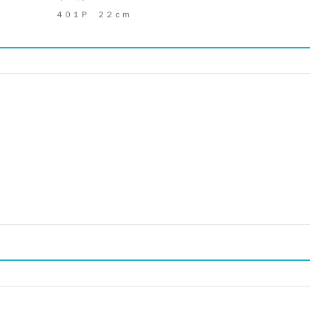
４０１Ｐ ２２ｃｍ