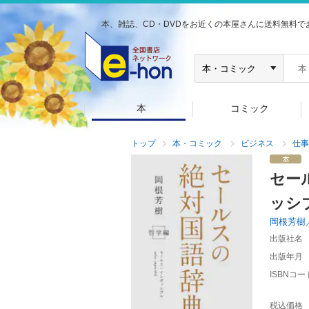
本、雑誌、CD・DVDをお近くの本屋さんに送料無料で
本
コミック
トップ
本・コミック
ビジネス
仕事
セー
ッシ
岡根芳樹
出版社名
出版年月
ISBNコー
税込価格