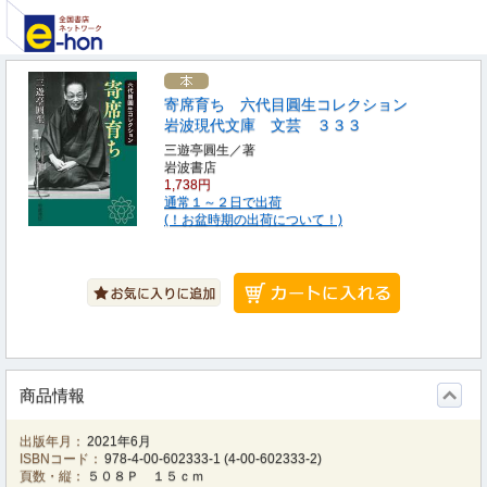
寄席育ち 六代目圓生コレクション
岩波現代文庫 文芸 ３３３
三遊亭圓生／著
岩波書店
1,738円
通常１～２日で出荷
(！お盆時期の出荷について！)
商品情報
出版年月：
2021年6月
ISBNコード：
978-4-00-602333-1
(
4-00-602333-2
)
頁数・縦：
５０８Ｐ １５ｃｍ