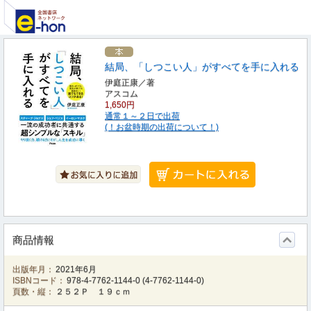
結局、「しつこい人」がすべてを手に入れる
伊庭正康／著
アスコム
1,650円
通常１～２日で出荷
(！お盆時期の出荷について！)
商品情報
出版年月：
2021年6月
ISBNコード：
978-4-7762-1144-0
(
4-7762-1144-0
)
頁数・縦：
２５２Ｐ １９ｃｍ