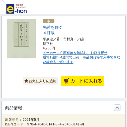
先哲を仰ぐ
４訂版
平泉澄／著 市村真一／編
錦正社
4,950円
メーカーに在庫有無を確認し、お取り寄せ
通常1週間~4週間で出荷 ※品切れ等で入手できな
い場合もございます
商品情報
出版年月：
2021年5月
ISBNコード：
978-4-7646-0141-3
(
4-7646-0141-9
)