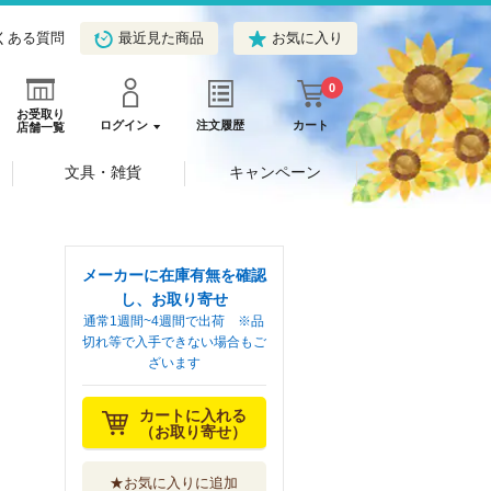
くある質問
最近見た商品
お気に入り
0
お受取り
ログイン
注文履歴
カート
店舗一覧
文具・雑貨
キャンペーン
メーカーに在庫有無を確認
し、お取り寄せ
通常1週間~4週間で出荷 ※品
切れ等で入手できない場合もご
ざいます
カートに入れる
（お取り寄せ）
★お気に入りに追加