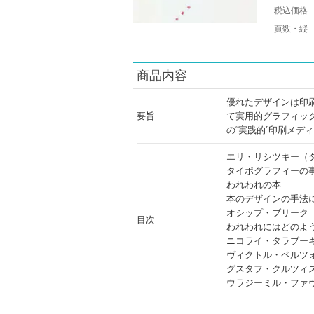
税込価格
頁数・縦
商品内容
優れたデザインは印
要旨
て実用的グラフィッ
の“実践的”印刷メデ
エリ・リシツキー（
タイポグラフィーの
われわれの本
本のデザインの手法
オシップ・ブリーク
目次
われわれにはどのよ
ニコライ・タラブー
ヴィクトル・ペルツォ
グスタフ・クルツィ
ウラジーミル・ファ