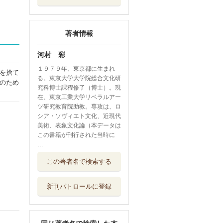
著者情報
河村 彩
１９７９年、東京都に生まれ
を捨て
る。東京大学大学院総合文化研
のため
究科博士課程修了（博士）。現
在、東京工業大学リベラルアー
ツ研究教育院助教。専攻は、ロ
シア・ソヴィエト文化、近現代
美術、表象文化論（本データは
この書籍が刊行された当時に
…
流れの中で イン
この著者名で検索する
ターネット時代...
人文書院
新刊パトロールに登録
ロシア構成主義
生活と造形の組...
共和国