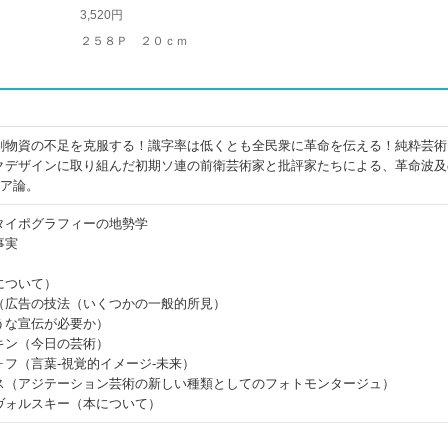
3,520円
２５８Ｐ ２０ｃｍ
刷物資の不足を克服する！識字率は低くとも全民衆に革命を伝える！純粋芸術
クデザインに取り組んだ初期ソ連の前衛芸術家と批評家たちによる、革命波及
ィア論。
タイポグラフィーの地勢学
事実
について）
（広告の技法（いくつかの一般的所見）
うな宣伝が必要か）
キン（今日の芸術）
フ（言葉‐視覚的イメージ‐未来）
ス（アジテーション芸術の新しい種類としてのフォトモンタージュ）
ヴォルスキー（本について）