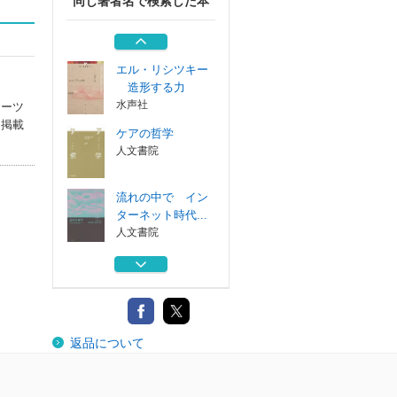
同じ著者名で検索した本
ロトチェンコとソ
ヴィエト文化の...
水声社
エル・リシツキー
造形する力
水声社
アーツ
に掲載
ケアの哲学
人文書院
流れの中で イン
ターネット時代...
人文書院
ロシア構成主義
生活と造形の組...
共和国
ロトチェンコとソ
返品について
ヴィエト文化の...
水声社
エル・リシツキー