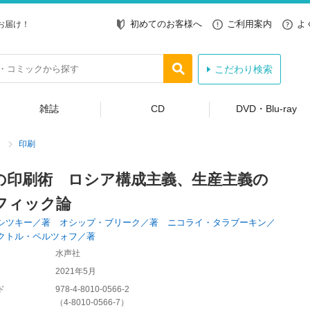
初めてのお客様へ
ご利用案内
よ
お届け！
こだわり検索
雑誌
CD
DVD・Blu-ray
印刷
の印刷術 ロシア構成主義、生産主義の
フィック論
シツキー／著 オシップ・ブリーク／著 ニコライ・タラブーキン／
クトル・ペルツォフ／著
水声社
2021年5月
ド
978-4-8010-0566-2
（
4-8010-0566-7
）