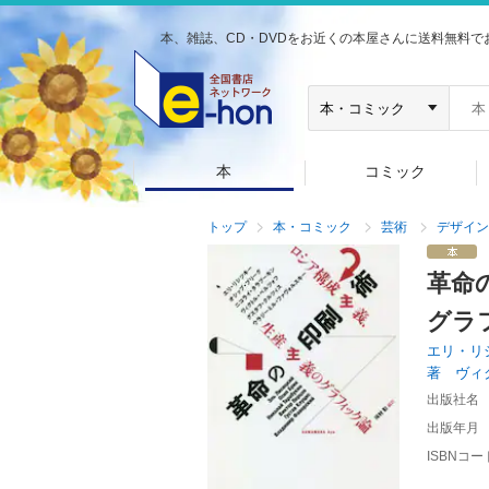
本、雑誌、CD・DVDをお近くの本屋さんに送料無料で
本
コミック
トップ
本・コミック
芸術
デザイン
革命
グラ
エリ・リ
著 ヴィ
出版社名
出版年月
ISBNコー