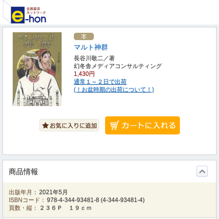
マルト神群
長谷川敬二／著
幻冬舎メディアコンサルティング
1,430円
通常１～２日で出荷
(！お盆時期の出荷について！)
商品情報
出版年月：
2021年5月
ISBNコード：
978-4-344-93481-8
(
4-344-93481-4
)
頁数・縦：
２３６Ｐ １９ｃｍ