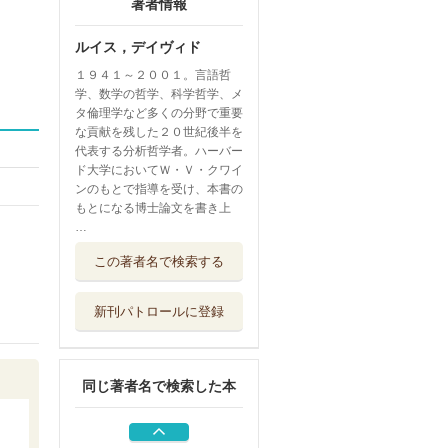
著者情報
ルイス，デイヴィド
１９４１～２００１。言語哲
学、数学の哲学、科学哲学、メ
タ倫理学など多くの分野で重要
な貢献を残した２０世紀後半を
代表する分析哲学者。ハーバー
ド大学においてＷ・Ｖ・クワイ
ンのもとで指導を受け、本書の
もとになる博士論文を書き上
…
市場を創る バザ
この著者名で検索する
ールからネット...
慶應義塾大学出...
新刊パトロールに登録
制度とは何か 社
会科学のための...
慶應義塾大学出...
同じ著者名で検索した本
現代経済学 ゲー
ム理論・行動経...
中央公論新社