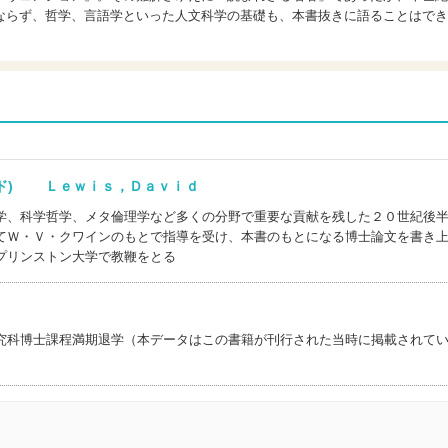
ならず、哲学、言語学といった人文科学の基礎も、本書抜きに語ることはでき
ィド) Ｌｅｗｉｓ，Ｄａｖｉｄ
学、科学哲学、メタ倫理学など多くの分野で重要な貢献を残した２０世紀後
てＷ・Ｖ・クワインのもとで指導を受け、本書のもとになる博士論文を書き
プリンストン大学で教鞭をとる
究科博士課程満期退学（本データはこの書籍が刊行された当時に掲載されて