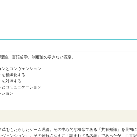
ム理論、言語哲学、制度論の尽きない源泉。
ョンとコンヴェンション
ンを精緻化する
ンを対照する
ンとコミュニケーション
ンション
変革をもたらしたゲーム理論。その中心的な概念である「共有知識」を最初に
ンヴェンション』。その難解さゆえに「読まれざる名著」であったが、半世紀