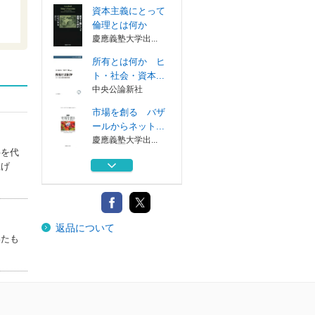
資本主義にとって
倫理とは何か
慶應義塾大学出...
所有とは何か ヒ
ト・社会・資本...
中央公論新社
市場を創る バザ
ールからネット...
慶應義塾大学出...
半を代
制度とは何か 社
上げ
会科学のための...
慶應義塾大学出...
現代経済学 ゲー
返品について
ム理論・行動経...
いたも
中央公論新社
資本主義にとって
倫理とは何か
慶應義塾大学出...
所有とは何か ヒ