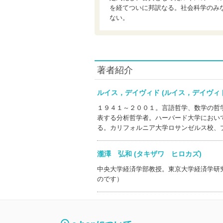
を経てついに邦訳なる。社会科学のみ
ない。
著者紹介
ルイス，デイヴィド (ルイス，デイヴ
１９４１～２００１。言語哲学、数学の哲
表する分析哲学者。ハーバード大学におい
る。カリフォルニア大学ロサンゼルス校、
瀧澤 弘和 (タキザワ ヒロカズ)
中央大学経済学部教授。東京大学経済学研
のです）