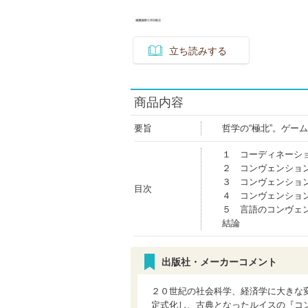
立ち読みする
商品内容
要旨
哲学の“極北”。ゲー
１ コーディネーシ
２ コンヴェンショ
３ コンヴェンショ
目次
４ コンヴェンショ
５ 言語のコンヴェ
結論
出版社・メーカーコメント
２０世紀の社会科学、経済学に大きな
定式化し、古典となったルイスの『コ