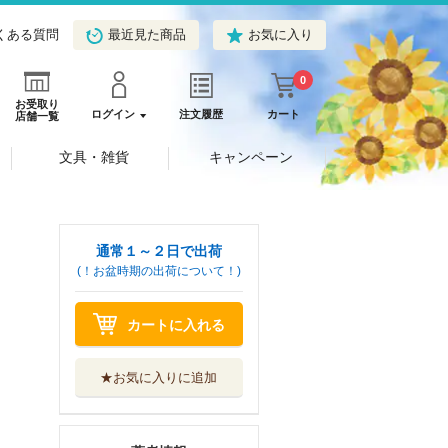
くある質問
最近見た商品
お気に入り
0
お受取り
ログイン
注文履歴
カート
店舗一覧
文具・雑貨
キャンペーン
通常１～２日で出荷
(！お盆時期の出荷について！)
カートに入れる
★お気に入りに追加