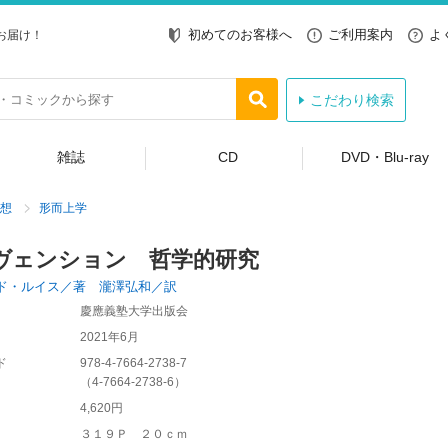
初めてのお客様へ
ご利用案内
よ
お届け！
こだわり検索
雑誌
CD
DVD・Blu-ray
想
形而上学
ヴェンション 哲学的研究
ド・ルイス／著 瀧澤弘和／訳
慶應義塾大学出版会
2021年6月
ド
978-4-7664-2738-7
（
4-7664-2738-6
）
4,620円
３１９Ｐ ２０ｃｍ