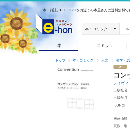
本、雑誌、CD・DVDをお近くの本屋さんに送料無料で
本
コミック
トップ
本・コミック
人文
哲学・思
コン
デイヴィ
出版社名
出版年月
ISBNコー
税込価格
頁数・縦