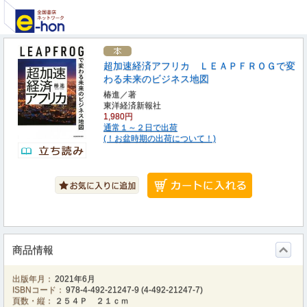
超加速経済アフリカ ＬＥＡＰＦＲＯＧで変
わる未来のビジネス地図
椿進／著
東洋経済新報社
1,980円
通常１～２日で出荷
(！お盆時期の出荷について！)
商品情報
出版年月：
2021年6月
ISBNコード：
978-4-492-21247-9
(
4-492-21247-7
)
頁数・縦：
２５４Ｐ ２１ｃｍ