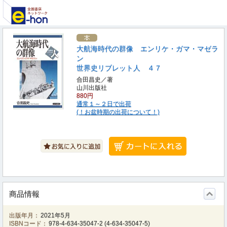
大航海時代の群像 エンリケ・ガマ・マゼラ
ン
世界史リブレット人 ４７
合田昌史／著
山川出版社
880円
通常１～２日で出荷
(！お盆時期の出荷について！)
商品情報
出版年月：
2021年5月
ISBNコード：
978-4-634-35047-2
(
4-634-35047-5
)