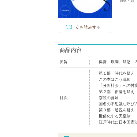
頁数・縦
立ち読みする
商品内容
要旨
偽善、欺瞞、疑惑―
第１部 時代を疑え
この本はこう読め
「分断社会」への忖
第２部 俗論を疑え
目次
謬説の蔓延
国名の不思議な呼び
第３部 通説を疑え
世俗化する天皇制
江戸時代に日本国憲