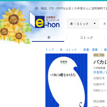
本、雑誌、CD・DVDをお近くの本屋さんに送料無料で
本
コミック
トップ
本・コミック
新書・選書
教
バカ
小学館新書
呉智英／
出版社名
出版年月
ISBNコー
税込価格