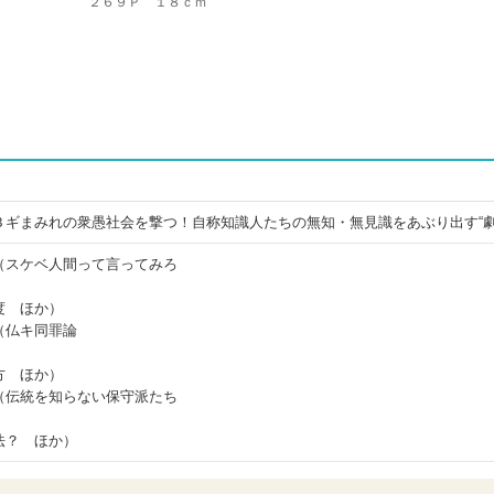
２６９Ｐ １８ｃｍ
３ギまみれの衆愚社会を撃つ！自称知識人たちの無知・無見識をあぶり出す“劇
（スケベ人間って言ってみろ
度 ほか）
（仏キ同罪論
方 ほか）
（伝統を知らない保守派たち
法？ ほか）