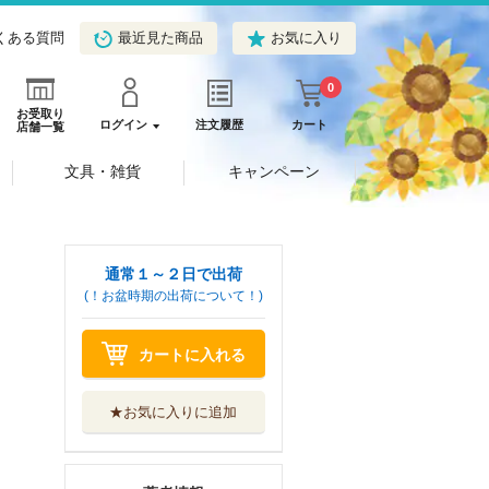
くある質問
最近見た商品
お気に入り
0
お受取り
ログイン
注文履歴
カート
店舗一覧
文具・雑貨
キャンペーン
通常１～２日で出荷
(！お盆時期の出荷について！)
カートに入れる
★お気に入りに追加