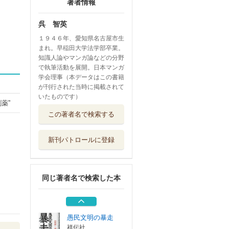
著者情報
呉 智英
１９４６年、愛知県名古屋市生
まれ。早稲田大学法学部卒業。
知識人論やマンガ論などの分野
で執筆活動を展開。日本マンガ
学会理事（本データはこの書籍
が刊行された当時に掲載されて
いたものです）
薬”
言葉につける薬
この著者名で検索する
ベストセラーズ
新刊パトロールに登録
言葉の常備薬
ベストセラーズ
同じ著者名で検索した本
ロゴスの名はロゴ
ス
ベストセラーズ
愚民文明の暴走
祥伝社