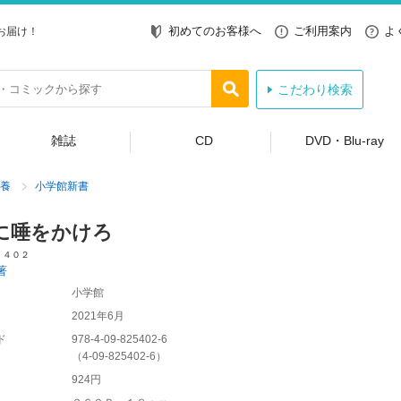
初めてのお客様へ
ご利用案内
よ
お届け！
こだわり検索
雑誌
CD
DVD・Blu-ray
養
小学館新書
に唾をかけろ
 ４０２
著
小学館
2021年6月
ド
978-4-09-825402-6
（
4-09-825402-6
）
924円