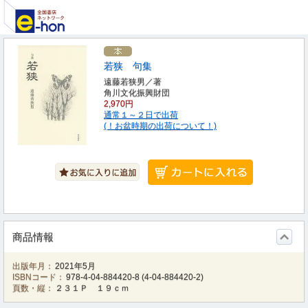
若狭 句集
遠藤若狭男／著
角川文化振興財団
2,970円
通常１～２日で出荷
(！お盆時期の出荷について！)
商品情報
出版年月：
2021年5月
ISBNコード：
978-4-04-884420-8
(
4-04-884420-2
)
頁数・縦：
２３１Ｐ １９ｃｍ