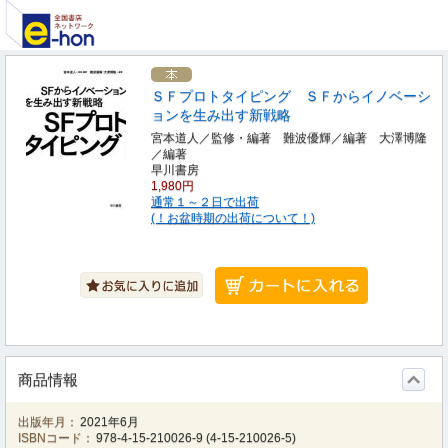
ＳＦプロトタイピング ＳＦからイノベーシ
ョンを生み出す新戦略
宮本道人／監修・編著 難波優輝／編著 大澤博隆
／編著
早川書房
1,980円
通常１～２日で出荷
(！お盆時期の出荷について！)
商品情報
出版年月：
2021年6月
ISBNコード：
978-4-15-210026-9
(
4-15-210026-5
)