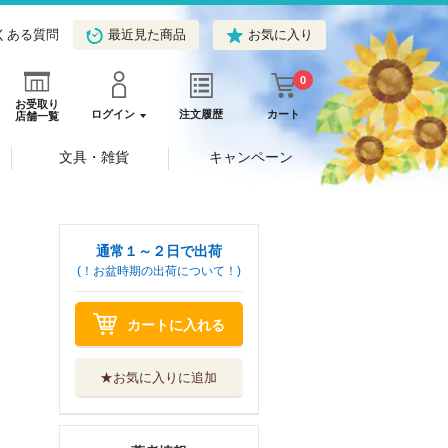
くある質問
最近見た商品
お気に入り
0
お受取り
ログイン
注文履歴
カート
店舗一覧
文具・雑貨
キャンペーン
通常１～２日で出荷
(！お盆時期の出荷について！)
カートに入れる
★お気に入りに追加