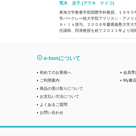
荒木 圭子 (アラキ ケイコ)
東海大学教養学部国際学科教授。１９９５
学バークレー校大学院アフリカン・アメリ
Ａｒｔｓ授与。２００６年慶應義塾大学大
任講師、同准教授を経て２０２１年より現
e-honについて
初めてのお客様へ
会員専
ご利用案内
My書
商品の受け取りについて
お支払い方法について
よくあるご質問
お問い合わせ