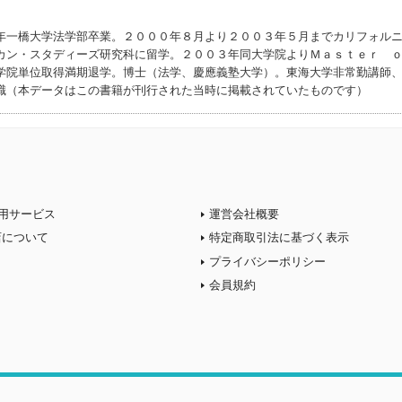
年一橋大学法学部卒業。２０００年８月より２００３年５月までカリフォル
カン・スタディーズ研究科に留学。２００３年同大学院よりＭａｓｔｅｒ
学院単位取得満期退学。博士（法学、慶應義塾大学）。東海大学非常勤講師
職（本データはこの書籍が刊行された当時に掲載されていたものです）
用サービス
運営会社概要
店について
特定商取引法に基づく表示
プライバシーポリシー
会員規約