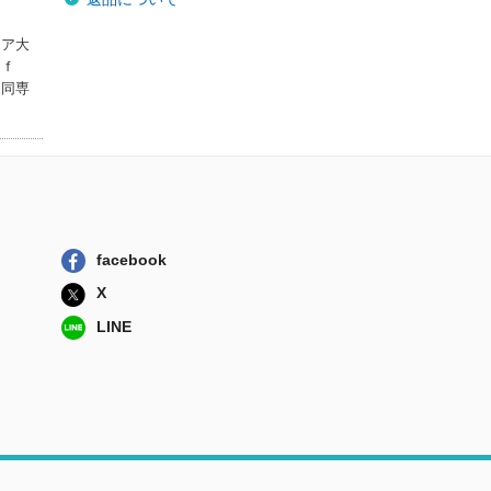
ニア大
 ｏｆ
、同専
facebook
X
LINE