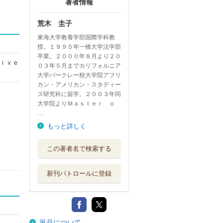
著者情報
荒木 圭子
東海大学教養学部国際学科教
授。１９９５年一橋大学法学部
卒業。２０００年８月より２０
ｉｖｅ
０３年５月までカリフォルニア
大学バークレー校大学院アフリ
カン・アメリカン・スタディー
ズ研究科に留学。２００３年同
大学院よりＭａｓｔｅｒ ｏ
…
もっと詳しく
この著者名で検索する
新刊パトロールに登録
返品について