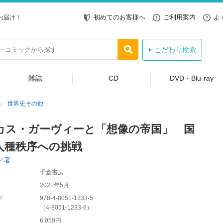
初めてのお客様へ
ご利用案内
よ
お届け！
こだわり検索
雑誌
CD
DVD・Blu-ray
世界史その他
カス・ガーヴィーと「想像の帝国」 国
人種秩序への挑戦
／著
千倉書房
2021年5月
ド
978-4-8051-1233-5
（
4-8051-1233-6
）
6,050円