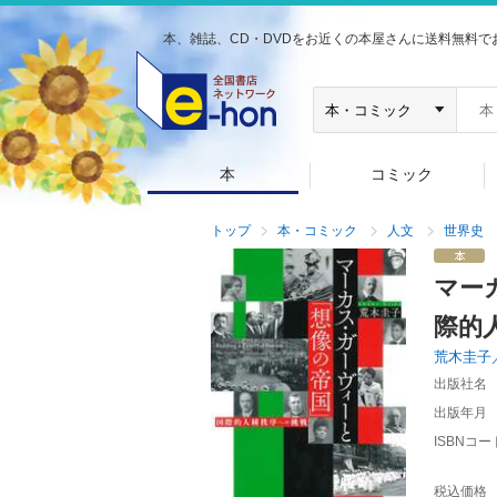
本、雑誌、CD・DVDをお近くの本屋さんに送料無料で
本
コミック
トップ
本・コミック
人文
世界史
マー
際的
荒木圭子
出版社名
出版年月
ISBNコー
税込価格