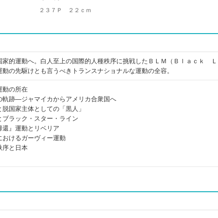
２３７Ｐ ２２ｃｍ
国家的運動へ。白人至上の国際的人種秩序に挑戦したＢＬＭ（Ｂｌａｃｋ Ｌ
運動の先駆けとも言うべきトランスナショナルな運動の全容。
運動の所在
の軌跡―ジャマイカからアメリカ合衆国へ
と脱国家主体としての「黒人」
とブラック・スター・ライン
帰還』運動とリベリア
におけるガーヴィー運動
秩序と日本