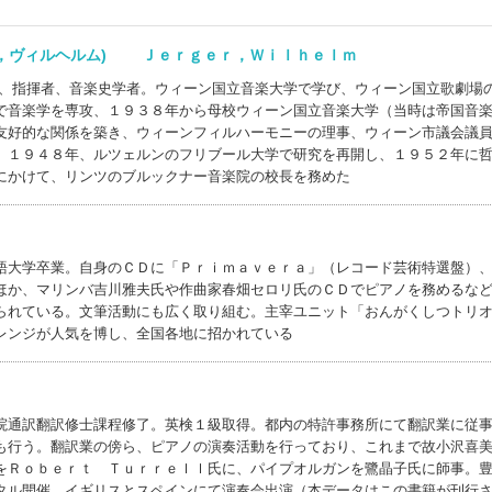
ー，ヴィルヘルム) Ｊｅｒｇｅｒ，Ｗｉｌｈｅｌｍ
家、指揮者、音楽史学者。ウィーン国立音楽大学で学び、ウィーン国立歌劇場
で音楽学を専攻、１９３８年から母校ウィーン国立音楽大学（当時は帝国音
友好的な関係を築き、ウィーンフィルハーモニーの理事、ウィーン市議会議
。１９４８年、ルツェルンのフリブール大学で研究を再開し、１９５２年に
にかけて、リンツのブルックナー音楽院の校長を務めた
語大学卒業。自身のＣＤに「Ｐｒｉｍａｖｅｒａ」（レコード芸術特選盤）
ほか、マリンバ吉川雅夫氏や作曲家春畑セロリ氏のＣＤでピアノを務めるな
られている。文筆活動にも広く取り組む。主宰ユニット「おんがくしつトリ
レンジが人気を博し、全国各地に招かれている
院通訳翻訳修士課程修了。英検１級取得。都内の特許事務所にて翻訳業に従
も行う。翻訳業の傍ら、ピアノの演奏活動を行っており、これまで故小沢喜
をＲｏｂｅｒｔ Ｔｕｒｒｅｌｌ氏に、パイプオルガンを鷺晶子氏に師事。
タル開催。イギリスとスペインにて演奏会出演（本データはこの書籍が刊行