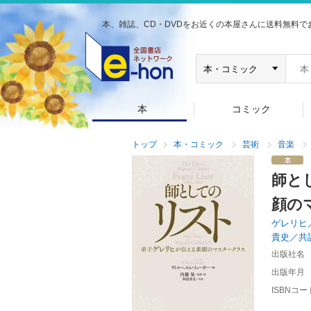
本、雑誌、CD・DVDをお近くの本屋さんに送料無料で
本
コミック
トップ
本・コミック
芸術
音楽
師と
顔の
ゲレリヒ
貴史／共
出版社名
出版年月
ISBNコー