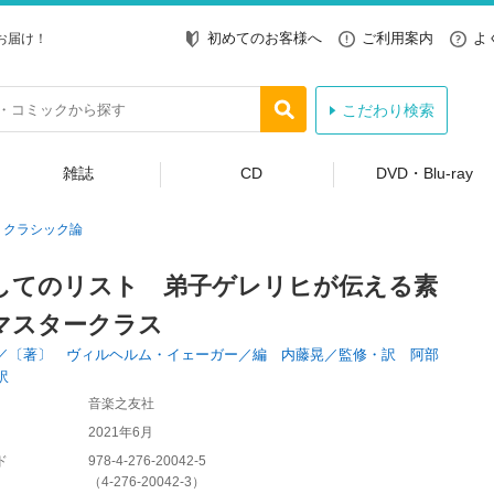
初めてのお客様へ
ご利用案内
よ
お届け！
こだわり検索
雑誌
CD
DVD・Blu-ray
クラシック論
してのリスト 弟子ゲレリヒが伝える素
マスタークラス
／〔著〕 ヴィルヘルム・イェーガー／編 内藤晃／監修・訳 阿部
訳
音楽之友社
2021年6月
ド
978-4-276-20042-5
（
4-276-20042-3
）