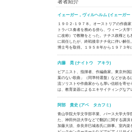
著者紹介
イェーガー，ヴィルヘルム (イェーガ
１９０２‐１９７８。オーストリアの作曲
トラバス奏者を務める傍ら、ウィーン大学
に改称）で教鞭をとった。ナチス政権とも
に就任したが、終戦後非ナチ化に伴い解任
博士号を取得。１９５８年から１９７３年
内藤 晃 (ナイトウ アキラ)
ピアニスト、指揮者、作編曲家。東京外国
葉のない歌曲」（同準特選盤）などがある
流ソリストや作曲家からも厚い信頼を寄せ
は、教育楽器によるエキサイティングなア
阿部 貴史 (アベ タカフミ)
青山学院大学文学部卒業、バース大学大学
た、神田外語大学などで翻訳に関する講演
加藤大須、奈良井巳城各氏に師事。室内楽
ビックセンターホールなどでピアノリサイ