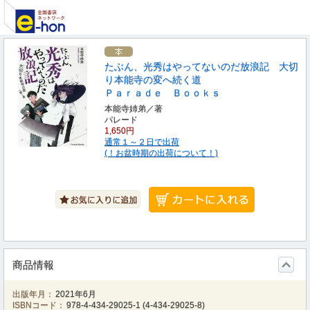
たぶん、光秀はやってないのだ放浪記 大切
り本能寺の変へ続く道
Ｐａｒａｄｅ Ｂｏｏｋｓ
本能寺姉弟／著
パレード
1,650円
通常１～２日で出荷
(！お盆時期の出荷について！)
商品情報
出版年月：
2021年6月
ISBNコード：
978-4-434-29025-1
(
4-434-29025-8
)