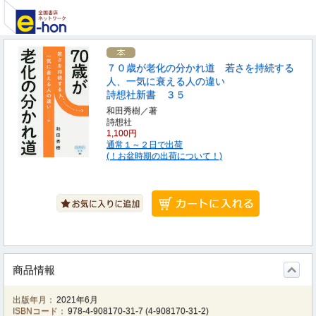
７０歳が老化の分かれ道 若さを持続する
人、一気に衰える人の違い
詩想社新書 ３５
和田秀樹／著
詩想社
1,100円
通常１～２日で出荷
(！お盆時期の出荷について！)
商品情報
出版年月：
2021年6月
ISBNコード：
978-4-908170-31-7
(
4-908170-31-2
)