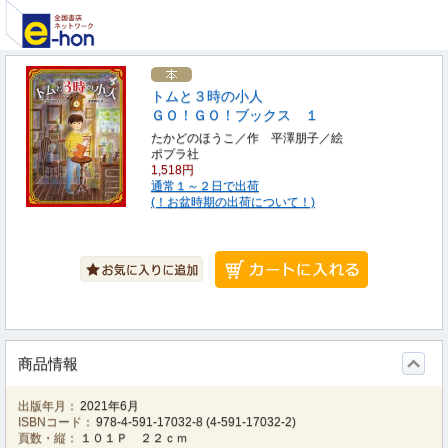
トムと３時の小人
ＧＯ！ＧＯ！ブックス １
たかどのほうこ／作 平澤朋子／絵
ポプラ社
1,518円
通常１～２日で出荷
(！お盆時期の出荷について！)
商品情報
出版年月：
2021年6月
ISBNコード：
978-4-591-17032-8
(
4-591-17032-2
)
頁数・縦：
１０１Ｐ ２２ｃｍ