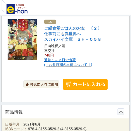
ご縁食堂ごはんのお友 〔２〕
仕事前にも異世界へ
スカイハイ文庫 ＳＨ－０５８
日向唯稀／著
三交社
748円
通常１～２日で出荷
(！お盆時期の出荷について！)
商品情報
出版年月：
2021年6月
ISBNコード：
978-4-8155-3529-2
(
4-8155-3529-9
)