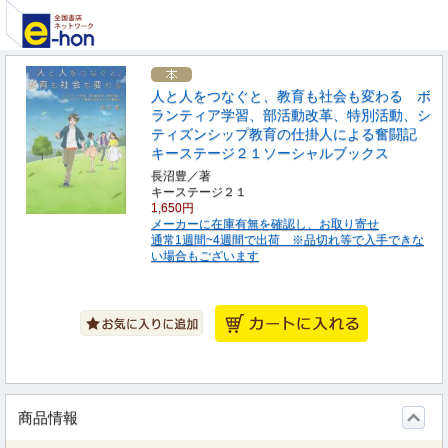
人と人をつなぐと、教育も社会も変わる ボ
ランティア学習、部活動改革、特別活動、シ
ティズンシップ教育の仕掛人による奮闘記
キーステージ２１ソーシャルブックス
長沼豊／著
キーステージ２１
1,650円
メーカーに在庫有無を確認し、お取り寄せ
通常1週間~4週間で出荷 ※品切れ等で入手できな
い場合もございます
商品情報