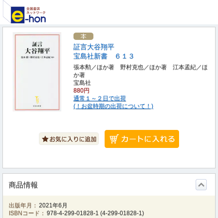
証言大谷翔平
宝島社新書 ６１３
張本勲／ほか著 野村克也／ほか著 江本孟紀／ほ
か著
宝島社
880円
通常１～２日で出荷
(！お盆時期の出荷について！)
商品情報
出版年月：
2021年6月
ISBNコード：
978-4-299-01828-1
(
4-299-01828-1
)