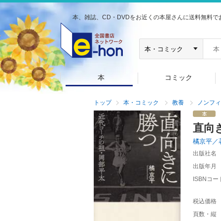
本、雑誌、CD・DVDをお近くの本屋さんに送料無料で
本
コミック
トップ
本・コミック
教養
ノンフィ
直向
橘京平／
出版社名
出版年月
ISBNコー
税込価格
頁数・縦