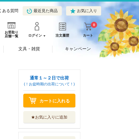
くある質問
最近見た商品
お気に入り
0
お受取り
ログイン
注文履歴
カート
店舗一覧
文具・雑貨
キャンペーン
通常１～２日で出荷
(！お盆時期の出荷について！)
カートに入れる
★お気に入りに追加