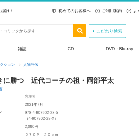
初めてのお客様へ
ご利用案内
よ
お届け！
こだわり検索
雑誌
CD
DVD・Blu-ray
クション
人物評伝
きに勝つ 近代コーチの祖・岡部平太
著
忘羊社
2021年7月
ド
978-4-907902-28-5
（
4-907902-28-X
）
2,090円
２７０Ｐ ２０ｃｍ