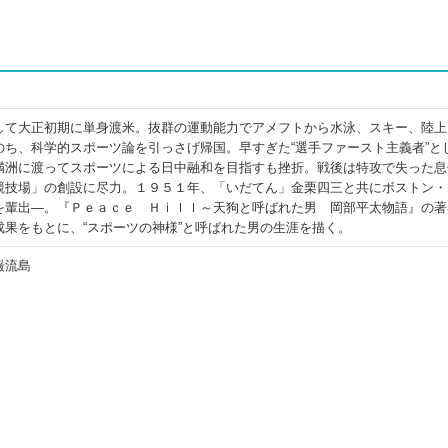
して大正初期に単身渡米。抜群の運動能力でアメフトから水泳、スキー、陸上
のち、科学的スポーツ論を引っさげ帰国。早すぎた“選手ファースト主義者”と
満洲に渡ってスポーツによる日中融和を目指すも挫折。戦後は特攻で失った息
競技場」の創設に尽力。１９５１年、「いだてん」金栗四三と共にボストン・
を輩出―。『Ｐｅａｃｅ Ｈｉｌｌ～天狗と呼ばれた男 岡部平太物語』の著
果をもとに、“スポーツの神様”と呼ばれた男の生涯を描く。
巌流島