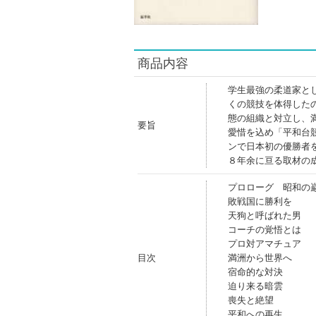
商品内容
学生最強の柔道家と
くの競技を体得した
態の組織と対立し、
要旨
愛惜を込め「平和台
ンで日本初の優勝者
８年余に亘る取材の成
プロローグ 昭和の
敗戦国に勝利を
天狗と呼ばれた男
コーチの覚悟とは
プロ対アマチュア
目次
満洲から世界へ
宿命的な対決
迫り来る暗雲
喪失と絶望
平和への再生