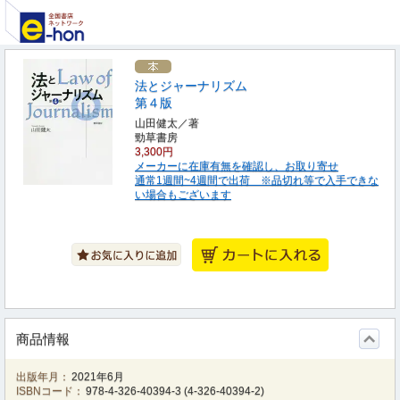
法とジャーナリズム
第４版
山田健太／著
勁草書房
3,300円
メーカーに在庫有無を確認し、お取り寄せ
通常1週間~4週間で出荷 ※品切れ等で入手できな
い場合もございます
商品情報
出版年月：
2021年6月
ISBNコード：
978-4-326-40394-3
(
4-326-40394-2
)