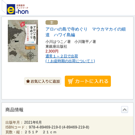
アロハの島で寺めぐり マウカマカイの細
道 ハワイ島編
小川はつこ／著 小川隆平／著
東銀座出版社
2,300円
通常１～２日で出荷
(！お盆時期の出荷について！)
商品情報
出版年月：
2021年6月
ISBNコード：
978-4-89469-219-0
(
4-89469-219-8
)
頁数・縦：
２５１Ｐ ２１ｃｍ