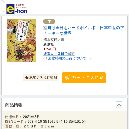
室町は今日もハードボイルド 日本中世のア
ナーキーな世界
清水克行／著
新潮社
1,540円
通常１～２日で出荷
(！お盆時期の出荷について！)
商品情報
出版年月：
2021年6月
ISBNコード：
978-4-10-354161-5
(
4-10-354161-X
)
頁数・縦：
２５３Ｐ ２０ｃｍ