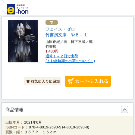
フェイス・ゼロ
竹書房文庫 や８－１
山田正紀／著 日下三蔵／編
竹書房
1,430円
通常１～２日で出荷
(！お盆時期の出荷について！)
商品情報
出版年月：
2021年6月
ISBNコード：
978-4-8019-2690-5
(
4-8019-2690-8
)
頁数・縦：
３６７Ｐ １５ｃｍ