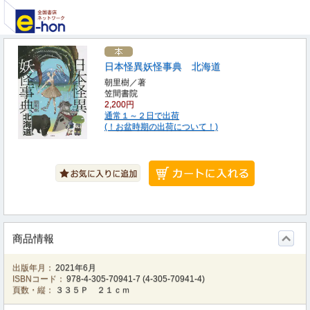
日本怪異妖怪事典 北海道
朝里樹／著
笠間書院
2,200円
通常１～２日で出荷
(！お盆時期の出荷について！)
商品情報
出版年月：
2021年6月
ISBNコード：
978-4-305-70941-7
(
4-305-70941-4
)
頁数・縦：
３３５Ｐ ２１ｃｍ