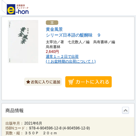
黄金風景
シリーズ日本語の醍醐味 ９
太宰治／著 七北数人／編 烏有書林／編
烏有書林
2,640円
通常１～２日で出荷
(！お盆時期の出荷について！)
商品情報
出版年月：
2021年6月
ISBNコード：
978-4-904596-12-8
(
4-904596-12-9
)
頁数・縦：
３５０Ｐ ２０ｃｍ