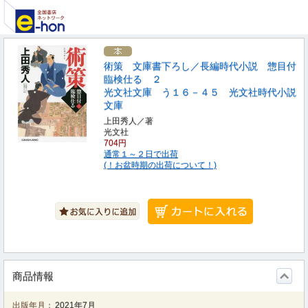
術策 文庫書下ろし／長編時代小説 惣目付
臨検仕る ２
光文社文庫 う１６－４５ 光文社時代小説
文庫
上田秀人／著
光文社
704円
通常１～２日で出荷
(！お盆時期の出荷について！)
商品情報
出版年月：
2021年7月