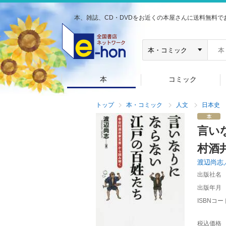
本、雑誌、CD・DVDをお近くの本屋さんに送料無料で
本
コミック
トップ
本・コミック
人文
日本史
言い
村酒
渡辺尚志
出版社名
出版年月
ISBNコー
税込価格