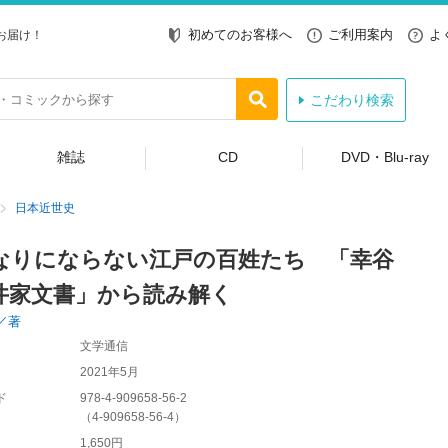
初めてのお客様へ
ご利用案内
よ
お届け！
こだわり検索
雑誌
CD
DVD・Blu-ray
日本近世史
なりにならない江戸の百姓たち 「幸谷
井家文書」から読み解く
／著
文学通信
2021年5月
ド
978-4-909658-56-2
（
4-909658-56-4
）
1,650円