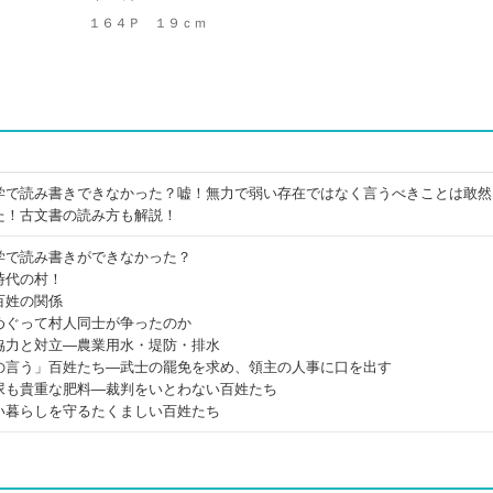
１６４Ｐ １９ｃｍ
学で読み書きできなかった？嘘！無力で弱い存在ではなく言うべきことは敢然
た！古文書の読み方も解説！
学で読み書きができなかった？
時代の村！
百姓の関係
めぐって村人同士が争ったのか
協力と対立―農業用水・堤防・排水
の言う」百姓たち―武士の罷免を求め、領主の人事に口を出す
尿も貴重な肥料―裁判をいとわない百姓たち
い暮らしを守るたくましい百姓たち