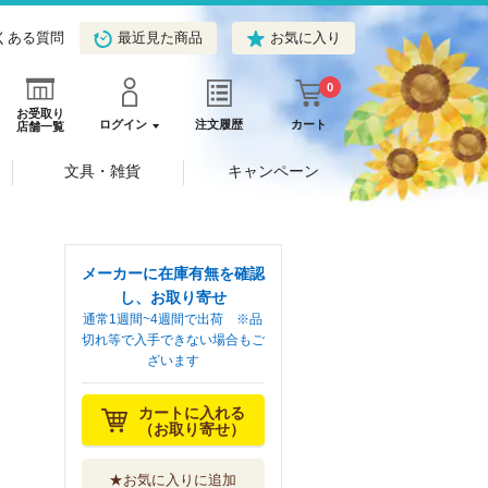
くある質問
最近見た商品
お気に入り
0
お受取り
ログイン
注文履歴
カート
店舗一覧
文具・雑貨
キャンペーン
メーカーに在庫有無を確認
し、お取り寄せ
通常1週間~4週間で出荷 ※品
切れ等で入手できない場合もご
ざいます
カートに入れる
（お取り寄せ）
★お気に入りに追加