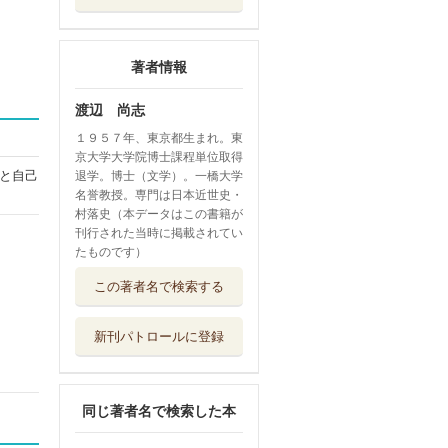
著者情報
渡辺 尚志
１９５７年、東京都生まれ。東
京大学大学院博士課程単位取得
と自己
退学。博士（文学）。一橋大学
名誉教授。専門は日本近世史・
村落史（本データはこの書籍が
刊行された当時に掲載されてい
たものです）
江戸時代の俳諧文
この著者名で検索する
化と寺子屋教育...
たけしま出版
新刊パトロールに登録
日本近世・近代村
落史研究
勉誠社
同じ著者名で検索した本
江戸時代の小金牧
と金ケ作村