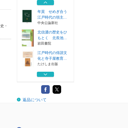
たけしま出版
年貢 せめぎ合う
江戸時代の領主...
中央公論新社
世史・
北信濃の歴史をひ
もとく 北長池...
岩田書院
江戸時代の俳諧文
化と寺子屋教育...
たけしま出版
日本近世・近代村
落史研究
勉誠社
江戸時代の小金牧
返品について
と金ケ作村
たけしま出版
年貢 せめぎ合う
江戸時代の領主...
中央公論新社