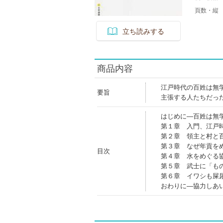
頁数・縦
立ち読みする
商品内容
江戸時代の百姓は無
要旨
主張する人たちだっ
はじめに―百姓は無
第１章 入門、江戸
第２章 領主と村と
第３章 なぜ年貢を
目次
第４章 水をめぐる
第５章 武士に「も
第６章 イワシも屎
おわりに―協力しあ