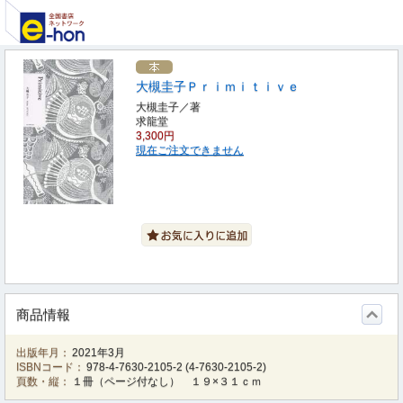
大槻圭子Ｐｒｉｍｉｔｉｖｅ
大槻圭子／著
求龍堂
3,300円
現在ご注文できません
商品情報
出版年月：
2021年3月
ISBNコード：
978-4-7630-2105-2
(
4-7630-2105-2
)
頁数・縦：
１冊（ページ付なし） １９×３１ｃｍ