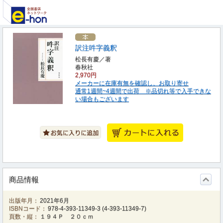
訳注吽字義釈
松長有慶／著
春秋社
2,970円
メーカーに在庫有無を確認し、お取り寄せ
通常1週間~4週間で出荷 ※品切れ等で入手できな
い場合もございます
商品情報
出版年月：
2021年6月
ISBNコード：
978-4-393-11349-3
(
4-393-11349-7
)
頁数・縦：
１９４Ｐ ２０ｃｍ