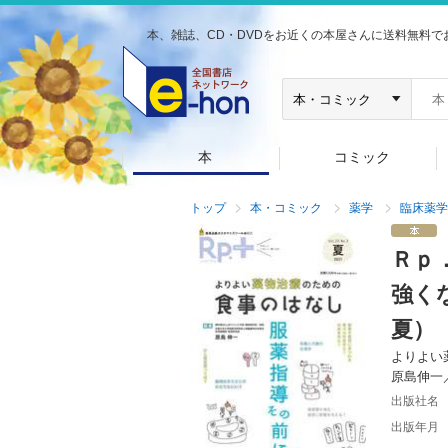
本、雑誌、CD・DVDをお近くの本屋さんに送料無料で
本
コミック
トップ
本・コミック
薬学
臨床薬学
Ｒｐ
強く
夏）
よりよい
原島伸一
出版社名
出版年月