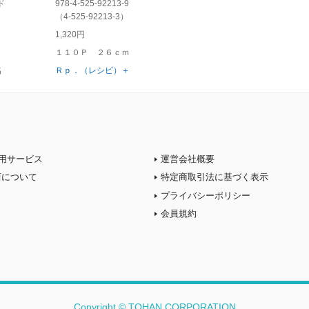
ド
978-4-525-92213-9
（
4-525-92213-3
）
1,320円
１１０Ｐ ２６ｃｍ
名
Ｒｐ．（レシピ）＋
用サービス
運営会社概要
店について
特定商取引法に基づく表示
プライバシーポリシー
会員規約
Copyright © TOHAN CORPORATION