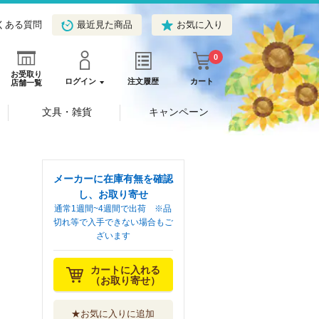
くある質問
最近見た商品
お気に入り
0
お受取り
ログイン
注文履歴
カート
店舗一覧
文具・雑貨
キャンペーン
メーカーに在庫有無を確認
し、お取り寄せ
通常1週間~4週間で出荷 ※品
切れ等で入手できない場合もご
ざいます
カートに入れる
（お取り寄せ）
★お気に入りに追加