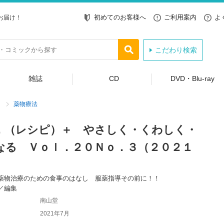
初めてのお客様へ
ご利用案内
よ
お届け！
こだわり検索
雑誌
CD
DVD・Blu-ray
薬物療法
．（レシピ）＋ やさしく・くわしく・
なる Ｖｏｌ．２０Ｎｏ．３（２０２１
薬物治療のための食事のはなし 服薬指導その前に！！
／編集
南山堂
2021年7月