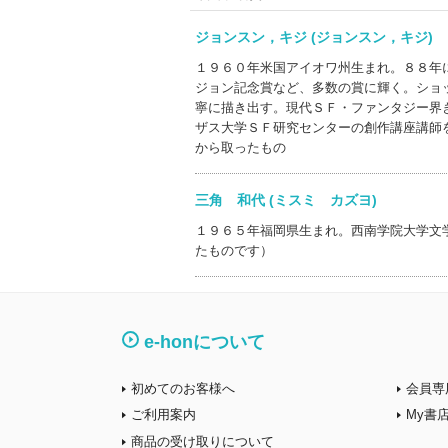
ジョンスン，キジ (ジョンスン，キジ
１９６０年米国アイオワ州生まれ。８８年
ジョン記念賞など、多数の賞に輝く。ショ
寧に描き出す。現代ＳＦ・ファンタジー界
ザス大学ＳＦ研究センターの創作講座講師
から取ったもの
三角 和代 (ミスミ カズヨ)
１９６５年福岡県生まれ。西南学院大学文
たものです）
e-honについて
初めてのお客様へ
会員専
ご利用案内
My書
商品の受け取りについて