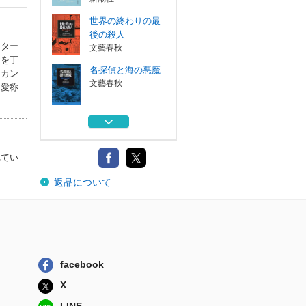
世界の終わりの最
後の殺人
スター
文藝春秋
情を丁
名探偵と海の悪魔
、カン
文藝春秋
た愛称
おちゃめなパティ
新潮社
れてい
スリー・カード・
返品について
マーダー
東京創元社
おちゃめなパティ
、カレッジへ行く
新潮社
facebook
世界の終わりの最
後の殺人
X
文藝春秋
LINE