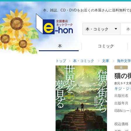
本、雑誌、CD・DVDをお近くの本屋さんに送料無料で
本
コミック
トップ
本・コミック
文庫
海外文学
猫の
創元ＳＦ文
キジ・ジ
出版社名
出版年月
ISBNコー
税込価格