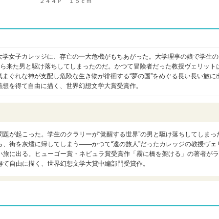
２４４Ｐ １５ｃｍ
大学女子カレッジに、存亡の一大危機がもちあがった。大学理事の娘で学生の
”から来た男と駆け落ちしてしまったのだ。かつて冒険者だった教授ヴェリット
気まぐれな神が支配し危険な生き物が徘徊する“夢の国”をめぐる長い長い旅に
着想を得て自由に描く、世界幻想文学大賞受賞作。
題が起こった。学生のクラリーが“覚醒する世界”の男と駆け落ちしてしまっ
、街を灰燼に帰してしまう――かつて“遠の旅人”だったカレッジの教授ヴェ
い旅に出る。ヒューゴー賞・ネビュラ賞受賞作「霧に橋を架ける」の著者がラ
得て自由に描く、世界幻想文学大賞中編部門受賞作。