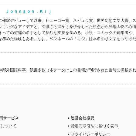
) Ｊｏｈｎｓｏｎ，Ｋｉｊ
に作家デビューして以来、ヒューゴー賞、ネビュラ賞、世界幻想文学大賞、
ッキングなアイデアと、冷徹さと温かさを併せもった視点から登場人物の心
きっての短編の名手として熱烈な支持を集める。小説・コミックの編集者や
を務めた経験もある。なお、ペンネームの「キジ」は本名の頭文字をつなげ
学部外国語科卒。訳書多数（本データはこの書籍が刊行された当時に掲載さ
用サービス
運営会社概要
店について
特定商取引法に基づく表示
プライバシーポリシー