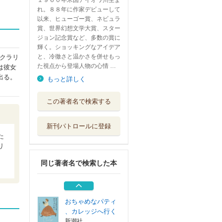
１９６０年米国アイオワ州生ま
れ。８８年に作家デビューして
以来、ヒューゴー賞、ネビュラ
賞、世界幻想文学大賞、スター
ジョン記念賞など、多数の賞に
輝く。ショッキングなアイデア
と、冷徹さと温かさを併せもっ
クラリ
た視点から登場人物の心情 …
は彼女
出る。
もっと詳しく
名探偵と海の悪魔
この著者名で検索する
文藝春秋
新刊パトロールに登録
おちゃめなパティ
た
新潮社
リ
同じ著者名で検索した本
スリー・カード・
マーダー
東京創元社
おちゃめなパティ
、カレッジへ行く
新潮社