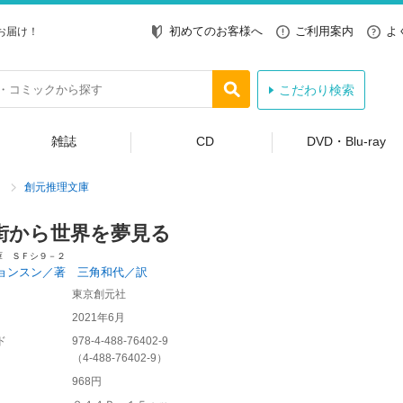
初めてのお客様へ
ご利用案内
よ
お届け！
こだわり検索
雑誌
CD
DVD・Blu-ray
創元推理文庫
街から世界を夢見る
庫 ＳＦシ９－２
ョンスン／著 三角和代／訳
東京創元社
2021年6月
ド
978-4-488-76402-9
（
4-488-76402-9
）
968円