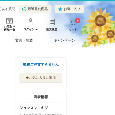
くある質問
最近見た商品
お気に入り
0
お受取り
ログイン
注文履歴
カート
店舗一覧
文具・雑貨
キャンペーン
現在ご注文できません
★お気に入りに追加
著者情報
ジョンスン，キジ