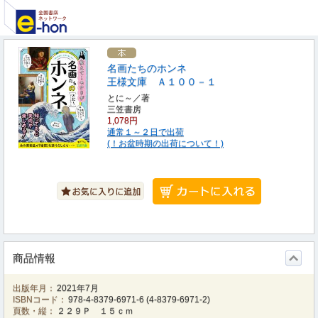
名画たちのホンネ
王様文庫 Ａ１００－１
とに～／著
三笠書房
1,078円
通常１～２日で出荷
(！お盆時期の出荷について！)
商品情報
出版年月：
2021年7月
ISBNコード：
978-4-8379-6971-6
(
4-8379-6971-2
)
頁数・縦：
２２９Ｐ １５ｃｍ