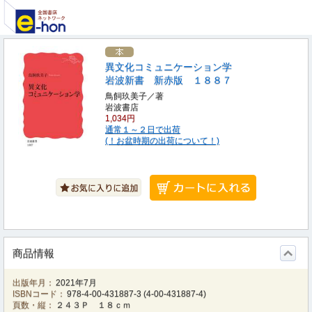
異文化コミュニケーション学
岩波新書 新赤版 １８８７
鳥飼玖美子／著
岩波書店
1,034円
通常１～２日で出荷
(！お盆時期の出荷について！)
商品情報
出版年月：
2021年7月
ISBNコード：
978-4-00-431887-3
(
4-00-431887-4
)
頁数・縦：
２４３Ｐ １８ｃｍ