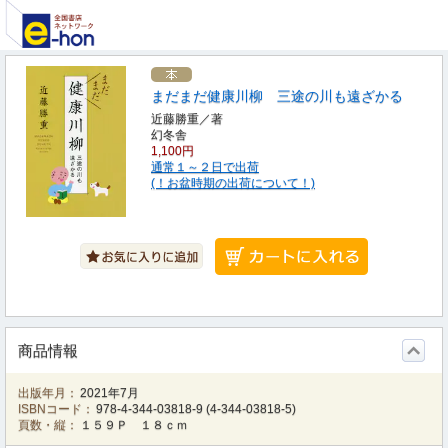
まだまだ健康川柳 三途の川も遠ざかる
近藤勝重／著
幻冬舎
1,100円
通常１～２日で出荷
(！お盆時期の出荷について！)
商品情報
出版年月：
2021年7月
ISBNコード：
978-4-344-03818-9
(
4-344-03818-5
)
頁数・縦：
１５９Ｐ １８ｃｍ