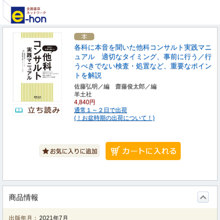
各科に本音を聞いた他科コンサルト実践マニ
ュアル 適切なタイミング、事前に行う／行
うべきでない検査・処置など、重要なポイン
トを解説
佐藤弘明／編 齋藤俊太郎／編
羊土社
4,840円
通常１～２日で出荷
(！お盆時期の出荷について！)
商品情報
出版年月：
2021年7月