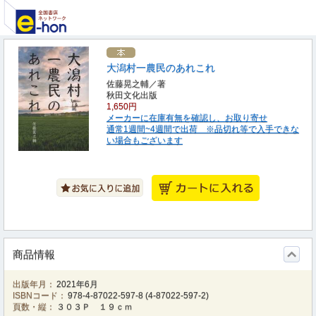
大潟村一農民のあれこれ
佐藤晃之輔／著
秋田文化出版
1,650円
メーカーに在庫有無を確認し、お取り寄せ
通常1週間~4週間で出荷 ※品切れ等で入手できな
い場合もございます
商品情報
出版年月：
2021年6月
ISBNコード：
978-4-87022-597-8
(
4-87022-597-2
)
頁数・縦：
３０３Ｐ １９ｃｍ