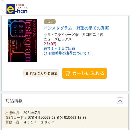
インスタグラム 野望の果ての真実
サラ・フライヤー／著 井口耕二／訳
ニューズピックス
2,640円
通常１～２日で出荷
(！お盆時期の出荷について！)
商品情報
出版年月：
2021年7月
ISBNコード：
978-4-910063-18-8
(
4-910063-18-8
)
頁数・縦：
４６１Ｐ １９ｃｍ