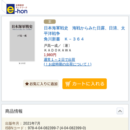
日本海軍戦史 海戦からみた日露、日清、太
平洋戦争
角川新書 Ｋ－３６４
戸高一成／〔著〕
ＫＡＤＯＫＡＷＡ
1,980円
通常１～２日で出荷
(！お盆時期の出荷について！)
商品情報
出版年月：
2021年7月
ISBNコード：
978-4-04-082399-7
(
4-04-082399-0
)