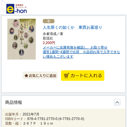
人生斯くの如くか 東西お墓巡り
永峯清成／著
彩流社
2,200円
メーカーに在庫有無を確認し、お取り寄せ
通常1週間~4週間で出荷 ※品切れ等で入手できな
い場合もございます
商品情報
出版年月：
2021年7月
ISBNコード：
978-4-7791-2770-0
(
4-7791-2770-X
)
頁数・縦：
２６７Ｐ １９ｃｍ