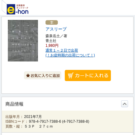
アスリープ
森泉岳土／著
青土社
1,980円
通常１～２日で出荷
(！お盆時期の出荷について！)
商品情報
出版年月：
2021年7月
ISBNコード：
978-4-7917-7388-6
(
4-7917-7388-8
)
頁数・縦：
５３Ｐ ２７ｃｍ